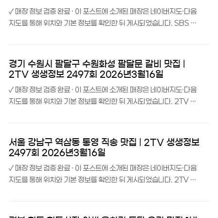
요. 12년 경력의 김승현 달인을 비롯해 전효진, 최서진 씨가 함께 운
✓ 매장 정보 검증 완료 · 이 포스트에 소개된 매장은 네이버지도·다음
영하고 있답니다.“경주 특산물을 활용한 독특한 메뉴”라는 평가처럼,
지도를 통해 위치와 기본 정보를 확인한 뒤 게시되었습니다. SBS 생
100% 쌀조청과 간장으로 맛있게 졸인 우엉조림을 올린 김밥이 시그
활의달인 1022회 ‘은둔식달 – 김포를 뒤흔든 中食’ 코너에 소개된
니처예요. 특히 매엉소스 및 매운우엉조림은 특허까지 보유한 이곳만
‘띠디’는 경기도 김포시 구래동에 자리한 14년 경력 셰프의 정통 중식
의 독보적인 메뉴랍니다.목차 이 집만의 특..
맛집이에요.띠디 소개띠디는 김포 한강신도시 구래동, 채움메디컬빌
경기 수원시 팔달구 수원화성 팔달문 갈비 맛집 |
딩 1층에 위치한 중식당이에요. 김포골드라인 구래역 4번 출구에서
2TV 생생정보 2497회 2026년3월16일
도보 약 9분 거리에 있답니다.14년 경력의 박종민 셰프가 운영하는
✓ 매장 정보 검증 완료 · 이 포스트에 소개된 매장은 네이버지도·다음
이곳은 “아낌없이 넣은 재료의 풍성한 매력”이라는 평가처럼, 정직한
지도를 통해 위치와 기본 정보를 확인한 뒤 게시되었습니다. 2TV 생
재료로 만든 본격 중식 요리를 선보이고 있어요. ‘최강중국집’이라는
생정보 2497회 ‘떠나요~ 이야기로(路)’ 코너에서 수원의 맛을 대표
태그가 붙을 만큼 김포 지역에서 입소문이 자자한 곳이랍니다.목차 이
하는 곳으로 소개된 ‘수원갈비스토리’는 경기도 수원 팔달문 인근에
집만의 특장점 14년 경력 셰프..
자리한 전통 수원식 한우 양념갈비 전문점이에요.수원갈비스토리 소
서울 강남구 역삼동 통영 직송 맛집 | 2TV 생생정보
개수원갈비스토리는 수원화성 팔달문 근처, 정조로801번길에 위치
2497회 2026년3월16일
한 노포 갈비집이에요. 40년 경력의 요리사가 전통 수원식 양념 갈비
✓ 매장 정보 검증 완료 · 이 포스트에 소개된 매장은 네이버지도·다음
의 맛을 이어가고 있는 곳이랍니다.TV조선 ‘식객 허영만의 백반기행’
지도를 통해 위치와 기본 정보를 확인한 뒤 게시되었습니다. 2TV 생
321회에도 소개된 바 있을 만큼 이미 맛으로 검증된 곳이에요. 한우
생정보 2497회 ‘오늘 또 방문: 스타 밥집’ 코너에서 가수 김용임이 추
양념갈비를 숯불로 초벌 구이한 뒤 불판에 익혀 드시는 전통 수원식 갈
천한 봄 제철 맛집 ‘통영집’은 서울 강남구 선릉역 인근에 자리한 통영
비를 맛볼 수 있어요.목차 이 집만의..
식 해물·생선 전문 한정식집이에요.통영집 소개통영집은 서울 강남구