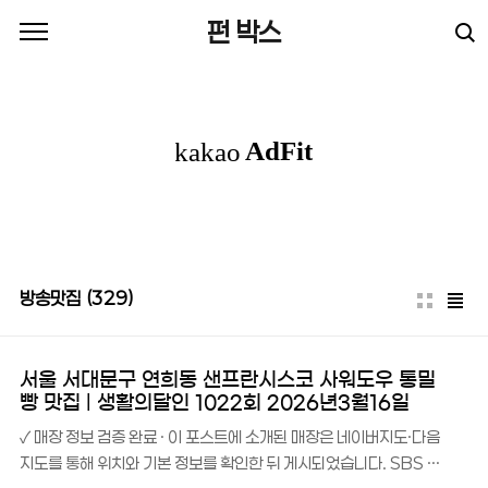
본문 바로가기
펀 박스
방송맛집
(329)
서울 서대문구 연희동 샌프란시스코 사워도우 통밀
빵 맛집 | 생활의달인 1022회 2026년3월16일
✓ 매장 정보 검증 완료 · 이 포스트에 소개된 매장은 네이버지도·다음
지도를 통해 위치와 기본 정보를 확인한 뒤 게시되었습니다. SBS 생