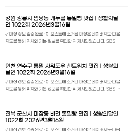
활의달인 1022회 ‘빵의 전쟁 – 대한민국 최고의 통밀빵’ 코너에 소
개된 ‘숏앤심플사워도우’는 서울 서대문구 연희동, 연희초등학교 근처
에 자리한 샌프란시스코 스타일 사워도우 전문 베이커리예요.숏앤심
강원 강릉시 임당동 개두릅 통밀빵 맛집 | 생활의달
플사워도우 소개숏앤심플사워도우는 서울 서대문구 연희로22길 3
인 1022회 2026년3월16일
지층, 연희초등학교 근처에 위치한 사워도우 전문 베이커리예요. 이름
✓ 매장 정보 검증 완료 · 이 포스트에 소개된 매장은 네이버지도·다음
처럼 ‘짧고 심플하게’, 오직 사워도우에만 집중하는 곳이랍니다.네이
지도를 통해 위치와 기본 정보를 확인한 뒤 게시되었습니다. SBS 생
버 리뷰에서 ‘쫀득함이 살아있는 샌프란시스코 스타일’이라는 평가를
활의달인 1022회 ‘빵의 전쟁 – 대한민국 최고의 통밀빵’ 코너에 소
받을 만큼, 본고장의 맛을 재현한 정통 사워도우를 맛볼 수 있어요. 생
개된 ‘개두릅통밀빵’은 강원특별자치도 강릉시 임당동, 교리단길에서
활의달인 ‘빵의 전쟁’ 코너에서 대한민국 최..
중앙시장으로 가는 길목에 자리한 건강한 통밀빵 전문점이에요.개두
인천 연수구 통밀 사워도우 샌드위치 맛집 | 생활의
릅통밀빵 소개개두릅통밀빵은 강릉 교리단길에서 중앙시장 방향으로
달인 1022회 2026년3월16일
가는 길에 위치한 통밀빵 전문점이에요. 도로명 주소로는 강릉대로
✓ 매장 정보 검증 완료 · 이 포스트에 소개된 매장은 네이버지도·다음
210번길 9, 1층 103호에 자리 잡고 있답니다.특이하게도 간판이
지도를 통해 위치와 기본 정보를 확인한 뒤 게시되었습니다. SBS 생
이전에 입주해 있던 보일러 가게 간판을 그대로 사용하고 있어서, 처
활의달인 1022회 ‘빵의 전쟁 – 대한민국 최고의 통밀빵’ 코너에 소
음 찾아가시면 살짝 당황하실 수 있어요. 하지만 그 레트로 감성이 오
개된 ‘안나앤브레드’는 인천 연수구 송도동에 자리한 100% 통밀 사
히려 이 집만의 독특한 매력이 되고 있답니다...
워도우 전문 베이커리예요.안나앤브레드 소개안나앤브레드는 인천
전북 군산시 미장동 비건 통밀빵 맛집 | 생활의달인
연수구 컨벤시아대로230번길 54, 닥터플러스몰 A동 133호에 위
1022회 2026년3월16일
치한 통밀빵 전문 베이커리예요. 인천대입구역 2번 출구에서 도보 약
✓ 매장 정보 검증 완료 · 이 포스트에 소개된 매장은 네이버지도·다음
10분 거리에 있답니다.생활의달인 ‘빵의 전쟁’ 코너에서 ‘대한민국