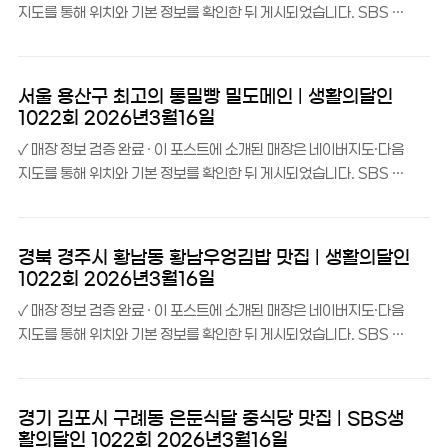
지도를 통해 위치와 기본 정보를 확인한 뒤 게시되었습니다. SBS 생
최고의 통밀빵’으로 선정될 만큼, 100% 통밀로 만든 정성 가득한 사
활의달인 1022회 ‘빵의 전쟁 – 대한민국 최고의 통밀빵’ 코너에 소
워도우를 선보이는 곳이에요. 네이버 리뷰에서도 ‘구운 후 바로 먹는
개된 ‘팡모들러베이커리’는 전북특별자치도 군산시 미장동에 자리한
따뜻한 샌드위치’로 호평받고 있답니..
건강한 통밀빵 전문 비건베이커리예요.팡모들러베이커리 소개팡모들
서울 용산구 최고의 통밀빵 밀도메인 | 생활의달인
러베이커리는 군산시 미장안2길 12, 1층 102호에 위치한 통밀빵
1022회 2026년3월16일
전문 베이커리예요. 미장휴먼시아아파트 정류장에서 도보 약 3분 거
✓ 매장 정보 검증 완료 · 이 포스트에 소개된 매장은 네이버지도·다음
리에 있답니다.생활의달인 ‘빵의 전쟁’ 코너에서 ‘대한민국 최고의 통
지도를 통해 위치와 기본 정보를 확인한 뒤 게시되었습니다. SBS 생
밀빵’으로 소개될 만큼 통밀빵에 대한 장인 정신이 돋보이는 곳이에
활의달인 1022회 ‘빵의 전쟁 – 대한민국 최고의 통밀빵’ 코너에 소
요. 비건베이커리로서 건강한 빵을 추구하며, 네이버 리뷰에서도 ‘친
개된 ‘밀도메인(Meal Domain)’은 서울 용산구 삼각지역 인근에 자
절한 서비스와 함께하는 빵 타임’이라는 호평을 ..
리한 건강한 통밀빵 전문 베이커리예요.밀도메인 소개밀도메인
경북 경주시 황남동 황남우엉김밥 맛집 | 생활의달인
(Meal Domain)은 서울 용산구 백범로99길 40, 용산베르디움상
1022회 2026년3월16일
가동 102동 1층 105호에 위치한 통밀빵 전문 베이커리예요. 지하
✓ 매장 정보 검증 완료 · 이 포스트에 소개된 매장은 네이버지도·다음
철 6호선 삼각지역 5번 출구에서 도보 약 3분(175m) 거리에 있답
지도를 통해 위치와 기본 정보를 확인한 뒤 게시되었습니다. SBS 생
니다.네이버 리뷰에서 ‘건강한 재료로 만든 맛있는 베이커리’라는 평
활의달인 1022회 ‘경주 우엉 김밥 달인’ 코너에 소개된 ‘황남우엉김
가를 받고 있는 이곳은, 이스트 제로·글루텐 제로 빵까지 선보이며 건
밥’은 경북 경주시 황리단길 메인스트릿에 자리한 경주 특산 우엉을
강과 맛을 동시에 잡은 베이커..
활용한 김밥 전문점이에요.황남우엉김밥 소개황남우엉김밥은 경주
경기 김포시 구례동 은둔식달 중식당 맛집 | SBS생
황리단길 메인스트릿, 포석로 1074에 위치한 우엉 김밥 전문점이에
활의달인 1022회 2026년3월16일