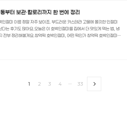
푸짐한 한 상..
해동부터 보관·칼로리까지 한 번에 정리
호박인절미 이름 정말 자주 보이죠. 부드러운 카스테라 고물에 쫄깃한 인절미
난다는 후기도 많아요.오늘은 이 호박인절미를 집에서 더 맛있게 먹는 법, 냉
까지 전부 정리해볼게요.창억떡 호박인절미, 어떤 떡인가 창억떡 호박인절미
맛을 넣고, 겉은 부드러운 카스테라 고물로 감싼 간식용 냉동 떡이에요. 떡 같
 떡을 잘 안 먹는 분들도 부담 없이 즐기기 좋다는 평이 많습니다.주로 500g
개별 포장이라 하나씩 꺼내 먹기 편해요.급속 냉동 상태로 배송돼 도착 즉시 냉
만큼 해..
1
2
3
4
···
33