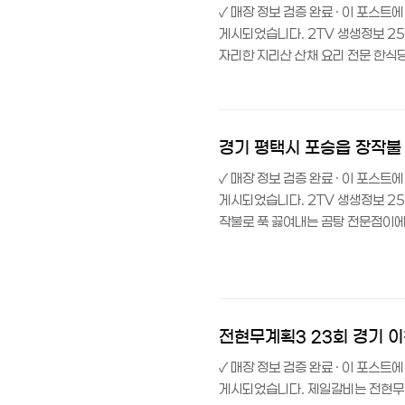
✓ 매장 정보 검증 완료 · 이 포스
게시되었습니다. 2TV 생생정보 25
자리한 지리산 산채 요리 전문 한
치한 한식당으로, 국립공원 주차장 맞
떠나는 여행’ 중 소개된 맛집이랍니다
가 가득해요. 반려동물 동반도 가능하
에요.목차 이 집만의 특장점 지리산 산
경기 평택시 포승읍 장작불 
✓ 매장 정보 검증 완료 · 이 포스
게시되었습니다. 2TV 생생정보 2
작불로 푹 끓여내는 곰탕 전문점이
승읍 포승향남로에 위치한 곰탕 전문점
타이틀로 소개되었답니다.매일 새벽 
주차장과 테라스석, 단체석까지 갖추
방문자 만족도가 높답니다.목차 이 집
전현무계획3 23회 경기 
✓ 매장 정보 검증 완료 · 이 포스
게시되었습니다. 제일갈비는 전현무계