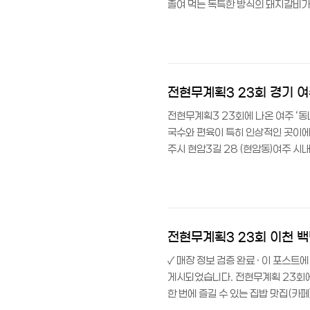
졸여 먹는 독특한 방식의 돼지갈비가
소: 경기도 이천시 영창로 18719
불릴 만큼 지역 주민들에게 익숙한 
외관이 먼저 반겨주는 곳입니다.제일
갈비는 이천종합버스터미널과 비교적
전현무계획3 23회 경기 
전현무계획3 23회에 나온 여주 ‘
국수와 편육이 특히 인상적인 곳이에
주시 현암3길 28 (현암동)여주 시
가 물씬 나는 곳이에요.실내는 입식
고 있습니다.동네막국수 네이버지도 
암동 주택가 골목에 있어 내비게이션에
는 여주 시내버스를 타고 현암동 인근
전현무계획3 23회 이천 
✓ 매장 정보 검증 완료 · 이 포스
게시되었습니다. 전현무계획 23회에 
한 번에 즐길 수 있는 집밥 맛집(카