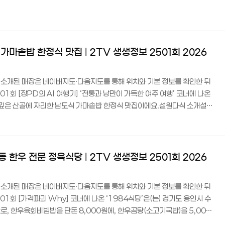
주쌀로 지은 밥과 9가지 수제 반찬이 특징인 가정식 백반집이에요.전현무계획
 곽튜브(곽준빈)가 첫 번째로 들른 식당으로 방송을 타며 여주 밥맛집으로 주
고 불리는 여주에서 난 대왕님표 여주쌀로 지은 고슬고슬한 밥을 내는 걸 자
리한 동네식당 ..
마솥밥 한정식 맛집 | 2TV 생생정보 2501회 2026
트에 소개된 매장은 네이버지도·다음지도를 통해 위치와 기본 정보를 확인한 뒤
1회 [장PD의 AI 여행기] ‘전통과 낭만이 가득한 여주 여행’ 코너에 나온
 깊은 산골에 자리한 남도식 가마솥밥 한정식 맛집이에요.설원다식 소개설원
치한 시골 한식당이에요. ‘알 꽉 찬 꽃게장의 달콤한 밥도둑’이라는 리뷰가
밥과 남도식 밑반찬이 어우러진 정갈한 밥상이 이 집의 자랑이랍니다.매일 오
며, 매주 월요일은 정기휴무예요. 반려동물 동반도 가능하고, 전용 주차장에
용 방문이 편..
한우 전문 정육식당 | 2TV 생생정보 2501회 2026
트에 소개된 매장은 네이버지도·다음지도를 통해 위치와 기본 정보를 확인한 뒤
1회 [가격파괴 Why] 코너에 나온 ‘1984식당’은(는) 경기도 용인시 수
, 한우육회비빔밥을 단돈 8,000원에, 한우곰탕(소고기국밥)을 5,000
에요.1984식당 소개1984식당은 수지구청역 4번 출구에서 도보 6분 거