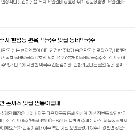
 인상적인 맛집이에요.목차 제일갈비 상호명·위치 정보상호명: 제일갈비주
70년대 후반부터 이어져 온 이천 노포 맛집으로, 지금은 ‘조림갈비 명가’라고
집이에요.건물 2층에 위치해 있어 계단을 올라가면 세월이 느껴지는 간판과
갈비 네이버지도 방문자리뷰 바로가기 ↗️ 가는 법·영업시간·주차 정보제일
 가까워 대중교통 접근성이..
여주시 현암동 편육, 막국수 맛집 동네막국수
동네막국수’는 현지인들이 이미 인정한 주택가 숨은 막국수 맛집으로, 비빔막
요.목차 동네막국수 상호명·위치 정보 상호명: 동네막국수주소: 경기도 여
내 주택가 안쪽에 자리한 막국수 전문점이라, 번화가보다는 로컬 동네 분위기
 테이블과 좌식 자리가 함께 있어서 가족 단위 방문에도 편한 구조로 운영되
방문자리뷰 바로가기 ↗️ 가는 법·영업시간·주차동네막국수는 여주 시내 현
 ‘동네막국수’ 혹은 주소를 찍고 가는 게 가장 편해요.대중교통 이용 시에
 정류장에서 하차 후 도보 이동하..
백반 돈까스 맛집 먼통이틀때
트에 소개된 매장은 네이버지도·다음지도를 통해 위치와 기본 정보를 확인한 뒤
나온 경기 여주 ‘먼동이틀때’는 8천 원 백반과 수제 돈까스, 제육볶음까지
페)이에요.목차 먼동이틀때 여주 백반 맛집 포인트경기 여주시 강천면 강문로