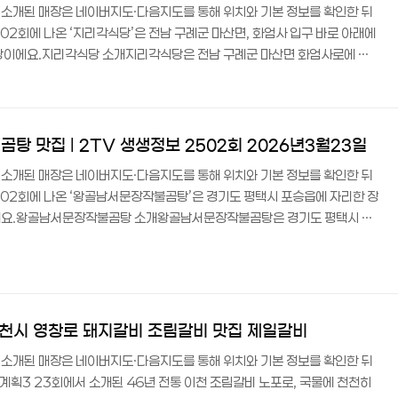
트에 소개된 매장은 네이버지도·다음지도를 통해 위치와 기본 정보를 확인한 뒤
02회에 나온 ‘지리각식당’은 전남 구례군 마산면, 화엄사 입구 바로 아래에
식당이에요.지리각식당 소개지리각식당은 전남 구례군 마산면 화엄사로에 위
은편에 자리 잡고 있어요. ‘교통카드면 충분해’ 코너에서 ‘구례의 봄을 찾아
.지리산에서 나는 신선한 산채와 더덕, 버섯 등을 활용한 건강한 한식 메뉴
고, 단체 이용과 주차도 편리해서 화엄사 관광 전후로 들르기 딱 좋은 곳이
채 요리, 지리..
곰탕 맛집 | 2TV 생생정보 2502회 2026년3월23일
트에 소개된 매장은 네이버지도·다음지도를 통해 위치와 기본 정보를 확인한 뒤
502회에 나온 ‘왕골남서문장작불곰탕’은 경기도 평택시 포승읍에 자리한 장
에요.왕골남서문장작불곰탕 소개왕골남서문장작불곰탕은 경기도 평택시 포
이에요. ‘결정적 한 수’ 코너에서 ‘입맛을 깨우는 화끈한 맛! 곰탕’이라는
6시부터 밤 10시까지 영업하며, 브레이크 타임 없이 운영해요. 넓은 무료
고 있어 다양한 모임에 활용하기 좋은 곳이에요. 카카오맵 평점 4.7점으로
만의 특장점 장작불 곰탕,..
이천시 영창로 돼지갈비 조림갈비 맛집 제일갈비
트에 소개된 매장은 네이버지도·다음지도를 통해 위치와 기본 정보를 확인한 뒤
획3 23회에서 소개된 46년 전통 이천 조림갈비 노포로, 국물에 천천히