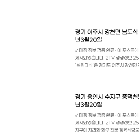
258에 위치한 ‘먼동이틀때’는 여
3 23회 여주·이천 편에서 전현무와
목받았답니다.이곳은 ‘쌀의 성지’라
부하는 곳이에요.길가에 소박하게 자
경기 여주시 강천면 남도식 가
년3월20일
✓ 매장 정보 검증 완료 · 이 포스
게시되었습니다. 2TV 생생정보 250
‘설원다식’은 경기도 여주시 강천면
다식은 여주시 강천면 운무실길에 위
붙을 만큼, 가마솥에 지은 여주 쌀
전 10시부터 저녁 9시까지 영업하
30대 이상 무료 주차할 수 있어 자가
경기 용인시 수지구 풍덕천동 
년3월20일
✓ 매장 정보 검증 완료 · 이 포스
게시되었습니다. 2TV 생생정보 250
지구에 자리한 한우 전문 정육식당으로
원에 즐길 수 있는 가격파괴 맛집이