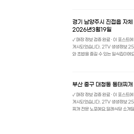
리에 위치한 한우 정육식당이에요. ‘
가공해 합리적인 가격에 제공하는 것
지 영업하며, 점심 특선 시간(11시~
경기 남양주시 진접읍 자체 
2026년3월19일
✓ 매장 정보 검증 완료 · 이 포스
게시되었습니다. 2TV 생생정보 2
와 초밥을 즐길 수 있는 일식집이
회·초밥 전문 일식당이에요. ‘독한 인
타이틀로 소개되었답니다.깔끔한 매장
양한 방식으로 즐길 수 있어요. 주차
족관 직영, 자체 수족관(생생아쿠아)
부산 중구 대청동 동태찌개 전
✓ 매장 정보 검증 완료 · 이 포스
게시되었습니다. 2TV 생생정보 25
찌개 전문 노포예요.달례식당 소개달
밥 됩니까?’ 코너에서 ‘정자 할매
관 인근에 자리 잡고 있어, 부산 여
가 매우 높은 곳이에요.목차 이 집만