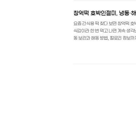
태정식 5,000원, 부담 없는 가격에 
창억떡 호박인절미, 냉동·
요즘 간식용 떡 찾다 보면 창억떡 
식감이라 한 번 먹고 나면 계속 생각
동 보관과 해동 방법, 칼로리 정보
는 말랑한 찹쌀떡 안에 은은한 호박 
기도 하고 케이크나 빵 같기도 해서,
또는 1kg 박스 단위로 판매되고, 
동실에 넣어두고, 먹을 때마다 필요한 