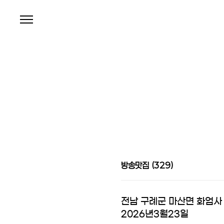
본문 바로가기
방송맛집
(329)
전남 구례군 마산면 화엄사 
2026년3월23일