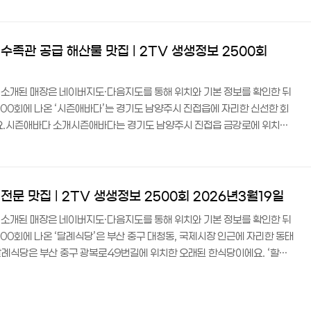
역대급 퀄리티 정육식당의 매력’이라는 리뷰가 붙을 만큼, 한우를 직접 정육·
이 이 집의 핵심 경쟁력이랍니다.매일 오전 11시부터 다음 날 새벽 1시까
15시)에는..
수족관 공급 해산물 맛집 | 2TV 생생정보 2500회
트에 소개된 매장은 네이버지도·다음지도를 통해 위치와 기본 정보를 확인한 뒤
500회에 나온 ‘시즌애바다’는 경기도 남양주시 진접읍에 자리한 신선한 회
에요.시즌애바다 소개시즌애바다는 경기도 남양주시 진접읍 금강로에 위치한
생~ 독하다 독해!’ 코너에서 ‘연 매출 10억 원! 수족관으로 일어서다’라는
에서 신선한 회를 맛볼 수 있는 곳으로, 단체 이용부터 배달·포장까지 다
 공간도 마련되어 있어 자차 방문도 편리하답니다.목차 이 집만의 특장점 수
에서 공급하는 신선한..
문 맛집 | 2TV 생생정보 2500회 2026년3월19일
트에 소개된 매장은 네이버지도·다음지도를 통해 위치와 기본 정보를 확인한 뒤
00회에 나온 ‘달례식당’은 부산 중구 대청동, 국제시장 인근에 자리한 동태
례식당은 부산 중구 광복로49번길에 위치한 오래된 한식당이에요. ‘할매~
의 동탯국 밥상’이라는 타이틀로 소개되었답니다.국제시장과 부산근현대역사
행 중 가볍게 들르기 좋은 위치예요. 카카오맵 평점 4.9점으로, 방문자 만족도
의 특장점 노포 감성, 오랜 세월 한자리를 지켜온 부산 토박이 맛집이에요동