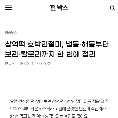
본문 바로가기
펀 박스
방송맛집
창억떡 호박인절미, 냉동·해동부터
보관·칼로리까지 한 번에 정리
펀 박스
2026. 3. 19. 09:32
요즘 간식용 떡 찾다 보면 창억떡 호박인절미 이름 정말 자주
보이죠. 부드러운 카스테라 고물에 쫄깃한 인절미 식감이라
한 번 먹고 나면 계속 생각난다는 후기도 많아요.