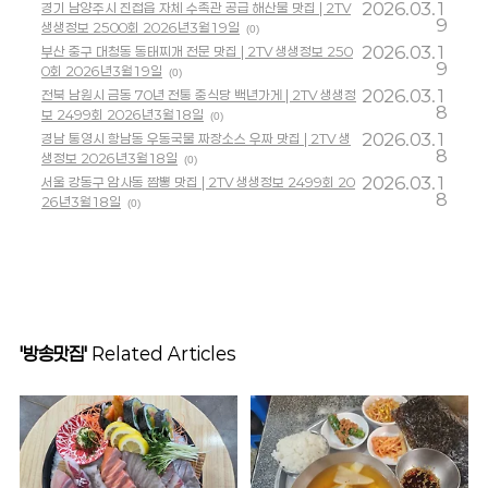
2026.03.1
경기 남양주시 진접읍 자체 수족관 공급 해산물 맛집 | 2TV
9
생생정보 2500회 2026년3월19일
(0)
2026.03.1
부산 중구 대청동 동태찌개 전문 맛집 | 2TV 생생정보 250
9
0회 2026년3월19일
(0)
2026.03.1
전북 남원시 금동 70년 전통 중식당 백년가게 | 2TV 생생정
8
보 2499회 2026년3월18일
(0)
2026.03.1
경남 통영시 항남동 우동국물 짜장소스 우짜 맛집 | 2TV 생
8
생정보 2026년3월18일
(0)
2026.03.1
서울 강동구 암사동 짬뽕 맛집 | 2TV 생생정보 2499회 20
8
26년3월18일
(0)
'방송맛집'
Related Articles