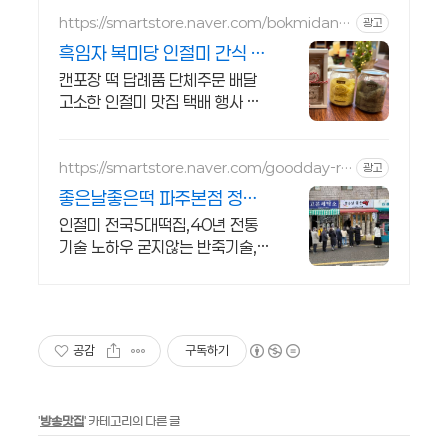
https://smartstore.naver.com/bokmidang
광고
shop
흑임자 복미당 인절미 간식 레
터링 선물용 대량주문 가능
캔포장 떡 답례품 단체주문 배달
고소한 인절미 맛집 택배 행사 답
례떡 맞춤문구 하루 한입, 건강한
떡 간식! 지금 바로 구매하세요! 기
념일 선물? 맞춤 레터링
https://smartstore.naver.com/goodday-ric
광고
ecake
좋은날좋은떡 파주본점 정담
길인절미 공식스토어
인절미 전국5대떡집,40년 전통
기술 노하우 굳지않는 반죽기술,
후기검증 완료제품 전국택배 책임
보상제,세계로 뻗어가는 k-디저
트,정직한 재료로 진심을담은떡,
공감
구독하기
'
방송맛집
' 카테고리의 다른 글