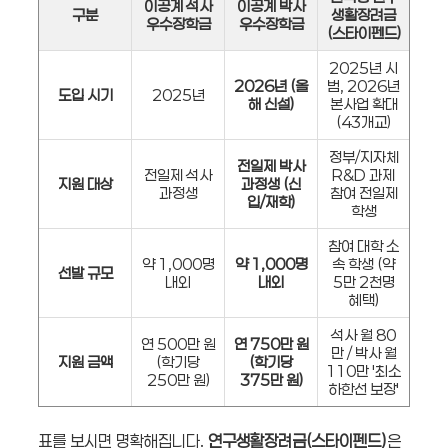
이공계 석사
이공계 박사
구분
생활장려금
우수장학금
우수장학금
(스타이펜드)
2025년 시
2026년 (올
범, 2026년
도입 시기
2025년
해 신설)
본사업 확대
(43개교)
정부/지자체
전일제 박사
전일제 석사
R&D 과제
지원 대상
과정생 (신
과정생
참여 전일제
입/재학)
학생
참여 대학 소
약 1,000명
약 1,000명
속 학생 (약
선발 규모
내외
내외
5만 2천명
혜택)
석사 월 80
연 500만 원
연 750만 원
만 / 박사 월
지원 금액
(학기당
(학기당
110만 '최소
250만 원)
375만 원)
하한선 보장'
표를 보시면 명확해집니다.
연구생활장려금(스타이펜드)
은