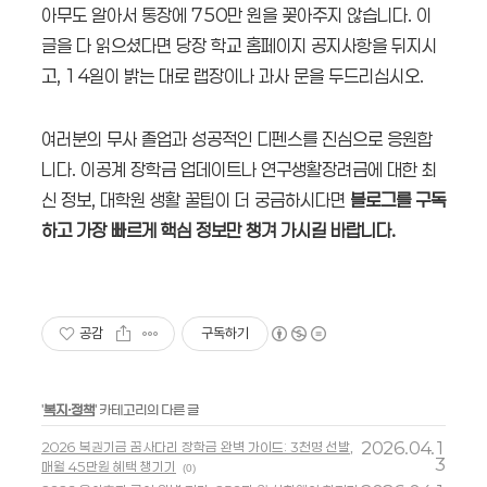
아무도 알아서 통장에 750만 원을 꽂아주지 않습니다. 이
글을 다 읽으셨다면 당장 학교 홈페이지 공지사항을 뒤지시
고, 14일이 밝는 대로 랩장이나 과사 문을 두드리십시오.
여러분의 무사 졸업과 성공적인 디펜스를 진심으로 응원합
니다. 이공계 장학금 업데이트나 연구생활장려금에 대한 최
신 정보, 대학원 생활 꿀팁이 더 궁금하시다면
블로그를 구독
하고 가장 빠르게 핵심 정보만 챙겨 가시길 바랍니다.
공감
구독하기
'
복지·정책
' 카테고리의 다른 글
2026.04.1
2026 복권기금 꿈사다리 장학금 완벽 가이드: 3천명 선발,
3
매월 45만원 혜택 챙기기
(0)