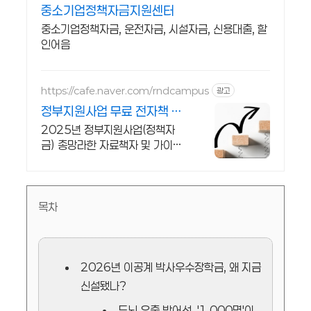
중소기업정책자금지원센터
중소기업정책자금, 운전자금, 시설자금, 신용대출, 할
인어음
https://cafe.naver.com/rndcampus
광고
정부지원사업 무료 전자책 실
무 전문가 무료 웹세미나
2025년 정부지원사업(정책자
금) 총망라한 자료책자 및 가이드
맵 무상 제공! 매주 각 분야 실무
전문가의 웹세미나를 무료로 들을
수 있습니다!
목차
2026년 이공계 박사우수장학금, 왜 지금
신설됐나?
두뇌 유출 방어선, '1,000명'이