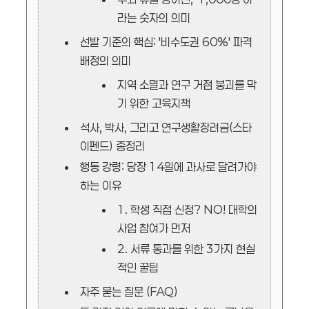
라는 숫자의 의미
선발 기준의 핵심: '비수도권 60%' 파격
배정의 의미
지역 소멸과 연구 거점 붕괴를 막
기 위한 고육지책
석사, 박사, 그리고 연구생활장려금(스타
이펜드) 총정리
행동 강령: 당장 14일에 과사로 달려가야
하는 이유
1. 학생 직접 신청? NO! 대학의
사업 참여가 먼저
2. 서류 통과를 위한 3가지 현실
적인 꿀팁
자주 묻는 질문 (FAQ)