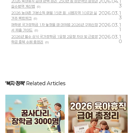
2026.04.1
2026 육아휴직 급여 완벽 정리: 250만 원 상한액의 함정과
3
실수령액 계산법
(0)
2026.03.1
2026 농어촌 기본소득 매월 15만 원: 시범지역 10곳과 실
3
거주 팩트체크
(0)
2026.03.1
재학생 국가장학금 1차 놓쳤을 때 대처법 2026년 구제신청
1
서 제출 가이드
(0)
2026.03.1
2026년 필수 상식 국가장학금 1유형 2유형 차이 및 근로장
0
학금 중복 수혜 총정리
(0)
'복지·정책'
Related Articles