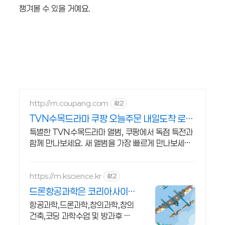
챙겨볼 수 있을 거예요.
http://m.coupang.com
광고
TVN수목드라마 쿠팡 오늘주문 내일도착 로켓
배송
특별한 TVN수목드라마 앨범, 쿠팡에서 독점 특전과
함께 만나보세요. 새 앨범을 가장 빠르게 만나보세요!
쿠팡 로켓배송으로 설렘 가득.
https://m.kscience.kr
광고
드론항공과학은 코리아사이
언스 우주,항공과학 교구
항공과학,드론과학,창의과학,창의
건축,코딩 과학수업 및 방과후 교