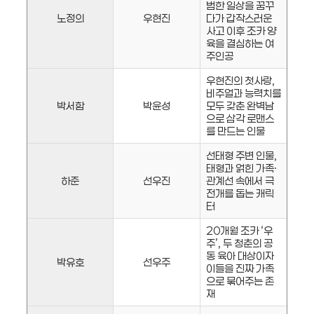
범한 일상을 꿈꾸
노정의
우현진
다가 갑작스러운
사고 이후 조카 양
육을 결심하는 여
주인공
우현진의 첫사랑,
비주얼과 능력치를
박서함
박윤성
모두 갖춘 완벽남
으로 삼각 로맨스
를 만드는 인물
선태형 주변 인물,
태형과 얽힌 가족·
하준
선우진
관계선 속에서 극
전개를 돕는 캐릭
터
20개월 조카 ‘우
주’, 두 청춘의 공
동 육아 대상이자
박유호
선우주
이들을 진짜 가족
으로 묶어주는 존
재